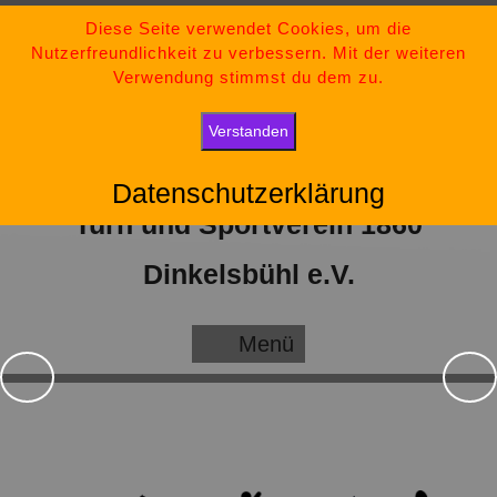
Zum
09851-554730
Diese Seite verwendet Cookies, um die
Nutzerfreundlichkeit zu verbessern. Mit der weiteren
Inhalt
tsv-dinkelsbuehl@t-online.de
Verwendung stimmst du dem zu.
springen
„Bleib stark, bleib positiv und gib niemals auf.“
Verstanden
Datenschutzerklärung
Turn und Sportverein 1860
Dinkelsbühl e.V.
Menü
Menü
Zurück
We