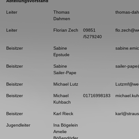
Abteilungsvorstand
Leiter
Thomas
thomas-da
Dahmen
Leiter
Florian Zech
09851
flo.zech@w
/5279240
Beisitzer
Sabine
sabine.em
Epstude
Beisitzer
Sabine
sailer-pape
Sailer-Pape
Beisitzer
Michael Lutz
Lutzmf@we
Beisitzer
Michael
01716998183
michael.ku
Kuhbach
Beisitzer
Karl Rieck
karl@straus
Jugendleiter
Ina Bögelein
Amelie
Bößendörfer