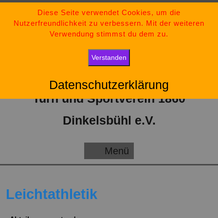
Zum
09851-554730
Diese Seite verwendet Cookies, um die
Nutzerfreundlichkeit zu verbessern. Mit der weiteren
Inhalt
tsv-dinkelsbuehl@t-online.de
Verwendung stimmst du dem zu.
springen
„Bleib stark, bleib positiv und gib niemals auf.“
Verstanden
Datenschutzerklärung
Turn und Sportverein 1860
Dinkelsbühl e.V.
Menü
Menü
Leichtathletik