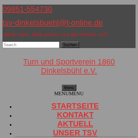
Zum
09851-554730
Inhalt
tsv-dinkelsbuehl@t-online.de
springen
„Bleib stark, bleib positiv und gib niemals auf.“
Search
for:
Turn und Sportverein 1860
Dinkelsbühl e.V.
Menü
Menü
MENU
MENU
STARTSEITE
KONTAKT
AKTUELL
UNSER TSV