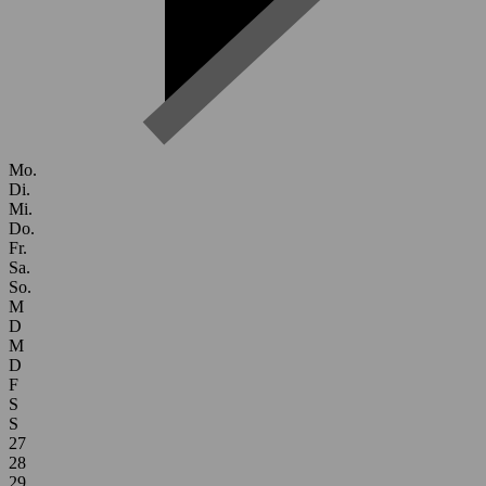
Mo.
Di.
Mi.
Do.
Fr.
Sa.
So.
M
D
M
D
F
S
S
27
28
29