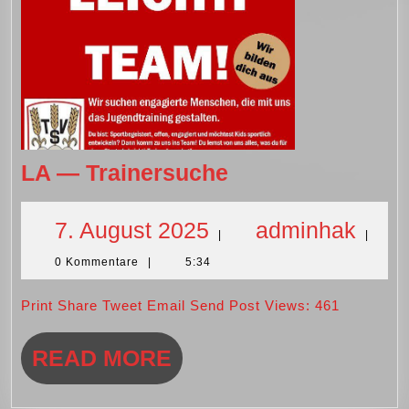
LA
LA — Trainersuche
—
Trainersuche
7.
adm
7. August 2025
adminhak
|
|
0 Kommentare
|
5:34
August
Print Share Tweet Email Send Post Views: 461
2025
READ
READ MORE
MORE