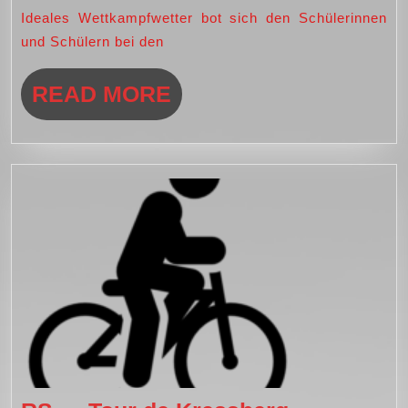
Juni
Ideales Wettkampfwetter bot sich den Schülerinnen
2024
und Schülern bei den
in
Dinkelsbühl
READ
READ MORE
MORE