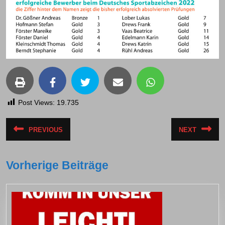
Post Views:
19.735
Beitragsnavigation
PREVIOUS
NEXT
Vorheriger
Nächst
Beitrag:
Beitrag
Vorherige Beiträge