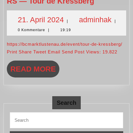
RS
RS — Tour de Kressberg
—
Tour
21.
admi
21. April 2024
adminhak
|
|
de
0 Kommentare
|
19:19
April
Kressberg
https://bcmarktlustenau.de/event/tour-de-kressberg/
2024
Print Share Tweet Email Send Post Views: 19.822
READ
READ MORE
MORE
Search
Search
for: