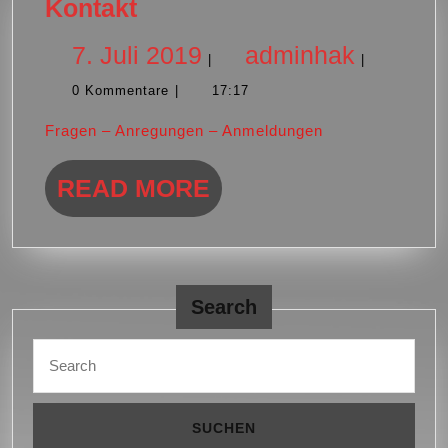
Kontakt
Kontakt
7.
adminh
7. Juli 2019
adminhak
|
|
0 Kommentare
|
17:17
Juli
Fragen – Anregungen – Anmeldungen
2019
READ
READ MORE
MORE
Search
Search
for: