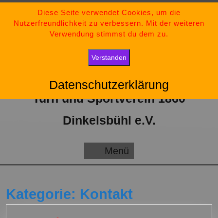
Zum
09851-554730
Diese Seite verwendet Cookies, um die
Nutzerfreundlichkeit zu verbessern. Mit der weiteren
Inhalt
tsv-dinkelsbuehl@t-online.de
Verwendung stimmst du dem zu.
springen
„Bleib stark, bleib positiv und gib niemals auf.“
Verstanden
Datenschutzerklärung
Turn und Sportverein 1860
Dinkelsbühl e.V.
Menü
Menü
Kategorie:
Kontakt