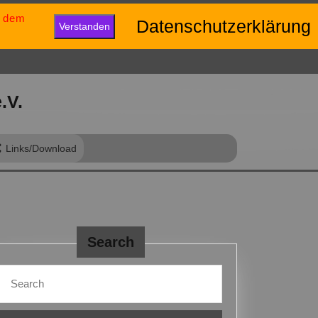
u dem
eib positiv und gib niemals auf.“
Datenschutzerklärung
Verstanden
.V.
Links/Download
Search
Search
for:
bzeichen