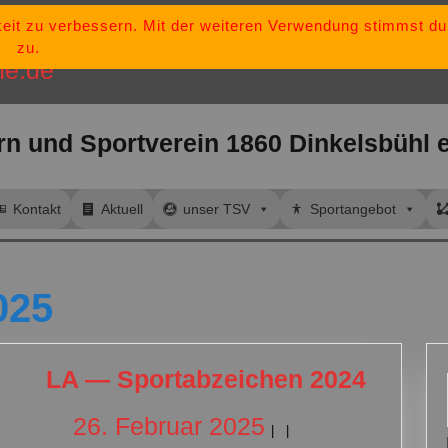
keit zu verbessern. Mit der weiteren Verwendung stimmst d
„Bleib stark, bl
tsv-dinkelsbuehl@t-
zu.
ne.de
rn und Sportverein 1860 Dinkelsbühl e
Kontakt
Aktuell
unser TSV
Sportangebot
025
LA
LA — Sportabzeichen 2024
—
26.
26. Februar 2025
|
|
Sporta