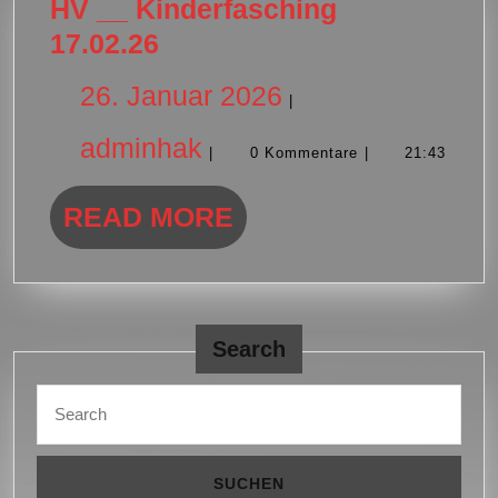
HV __ Kinderfasching
HV
17.02.26
__
26.
26. Januar 2026
|
Kinderfasching
17.02.26
adminhak
Januar
adminhak
|
0 Kommentare
|
21:43
2026
READ
READ MORE
MORE
Search
Search
for: