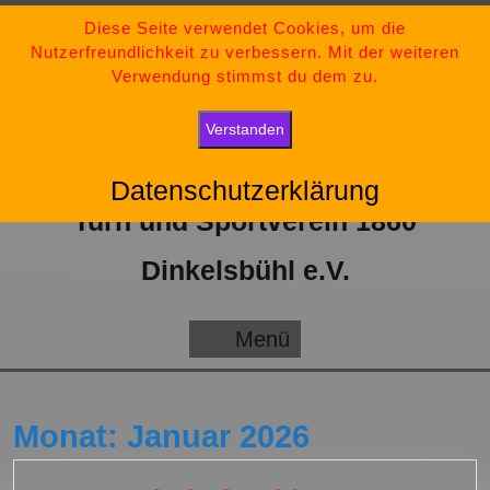
Zum
09851-554730
Diese Seite verwendet Cookies, um die
Nutzerfreundlichkeit zu verbessern. Mit der weiteren
Inhalt
tsv-dinkelsbuehl@t-online.de
Verwendung stimmst du dem zu.
springen
„Bleib stark, bleib positiv und gib niemals auf.“
Verstanden
Datenschutzerklärung
Turn und Sportverein 1860
Dinkelsbühl e.V.
Menü
Menü
Monat:
Januar 2026