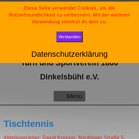
Zum
09851-554730
Diese Seite verwendet Cookies, um die
Nutzerfreundlichkeit zu verbessern. Mit der weiteren
Inhalt
tsv-dinkelsbuehl@t-online.de
Verwendung stimmst du dem zu.
springen
„Bleib stark, bleib positiv und gib niemals auf.“
Verstanden
Datenschutzerklärung
Turn und Sportverein 1860
Dinkelsbühl e.V.
Menü
Menü
Tischtennis
Abteilungsleiter: David Kresser, Nördlinger Straße 5,