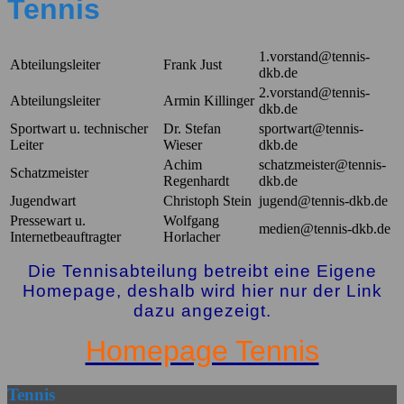
SCHLIESSEN-B
Tennis
UTTON
1.vorstand@tennis-
Abteilungsleiter
Frank Just
dkb.de
2.vorstand@tennis-
Abteilungsleiter
Armin Killinger
dkb.de
Sportwart u. technischer
Dr. Stefan
sportwart@tennis-
Leiter
Wieser
dkb.de
Achim
schatzmeister@tennis-
Schatzmeister
Regenhardt
dkb.de
Jugendwart
Christoph Stein
jugend@tennis-dkb.de
Pressewart u.
Wolfgang
medien@tennis-dkb.de
Internetbeauftragter
Horlacher
Die Tennisabteilung betreibt eine Eigene
Homepage, deshalb wird hier nur der Link
dazu angezeigt.
Homepage Tennis
Tennis