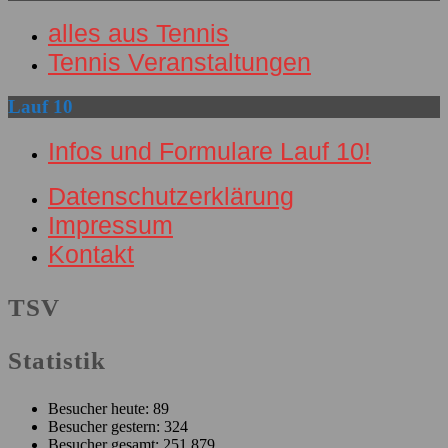
alles aus Tennis
Tennis Veranstaltungen
Lauf 10
Infos und Formulare Lauf 10!
Datenschutzerklärung
Impressum
Kontakt
TSV
Facebook
Statistik
Besucher heute:
89
Besucher gestern:
324
Besucher gesamt:
251.879