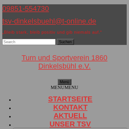
Zum
09851-554730
Inhalt
tsv-dinkelsbuehl@t-online.de
springen
„Bleib stark, bleib positiv und gib niemals auf.“
Search
for:
Turn und Sportverein 1860
Dinkelsbühl e.V.
Menü
Menü
MENU
MENU
STARTSEITE
KONTAKT
AKTUELL
UNSER TSV