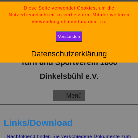
Zum
09851-554730
Diese Seite verwendet Cookies, um die
Nutzerfreundlichkeit zu verbessern. Mit der weiteren
Inhalt
tsv-dinkelsbuehl@t-online.de
Verwendung stimmst du dem zu.
springen
„Bleib stark, bleib positiv und gib niemals auf.“
Verstanden
Datenschutzerklärung
Turn und Sportverein 1860
Dinkelsbühl e.V.
Menü
Menü
Links/Download
Nachfolgend finden Sie verschiedene Dokumente zum