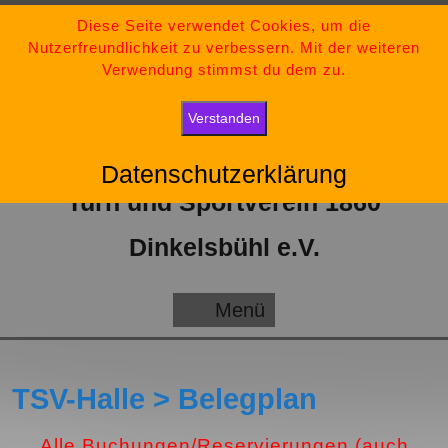
Zum
09851-554730
Diese Seite verwendet Cookies, um die
Nutzerfreundlichkeit zu verbessern. Mit der weiteren
Inhalt
tsv-dinkelsbuehl@t-online.de
Verwendung stimmst du dem zu.
springen
„Bleib stark, bleib positiv und gib niemals auf.“
Verstanden
Datenschutzerklärung
Turn und Sportverein 1860
Dinkelsbühl e.V.
Menü
Menü
TSV-Halle > Belegplan
Alle Buchungen/Reservierungen (auch