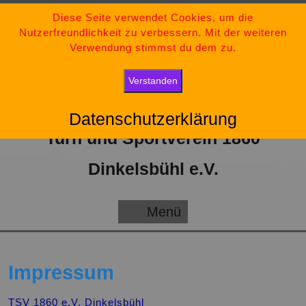
Zum
09851-554730
Diese Seite verwendet Cookies, um die
Nutzerfreundlichkeit zu verbessern. Mit der weiteren
Inhalt
tsv-dinkelsbuehl@t-online.de
Verwendung stimmst du dem zu.
springen
„Bleib stark, bleib positiv und gib niemals auf.“
Verstanden
Datenschutzerklärung
Turn und Sportverein 1860
Dinkelsbühl e.V.
Menü
Menü
Impressum
TSV 1860 e.V. Dinkelsbühl