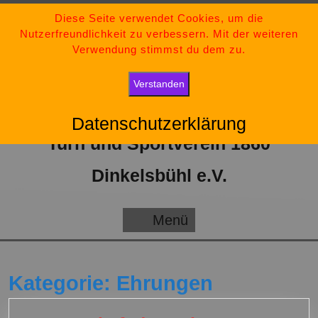
Zum
09851-554730
Diese Seite verwendet Cookies, um die
Nutzerfreundlichkeit zu verbessern. Mit der weiteren
Inhalt
tsv-dinkelsbuehl@t-online.de
Verwendung stimmst du dem zu.
springen
„Bleib stark, bleib positiv und gib niemals auf.“
Verstanden
Datenschutzerklärung
Turn und Sportverein 1860
Dinkelsbühl e.V.
Menü
Menü
Kategorie:
Ehrungen