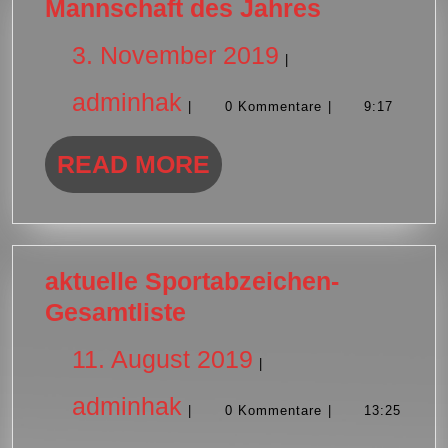
Mannschaf
Mannschaft des Jahres
des
3.
3. November 2019
|
Jahres
adminhak
November
adminhak
|
0 Kommentare
|
9:17
2019
READ
READ MORE
MORE
aktuelle Sportabzeichen-
aktuelle
Gesamtliste
Sportabzeichen-
11.
11. August 2019
|
Gesamtliste
adminhak
August
adminhak
|
0 Kommentare
|
13:25