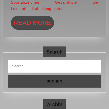
2019
Sportabzeichen Gesamtliste die
Leichtathletikabteilung bietet
READ
READ MORE
MORE
Search
Search
for:
Archiv