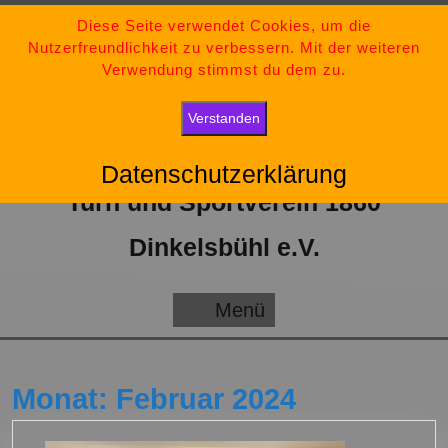
Zum
09851-554730
Diese Seite verwendet Cookies, um die
Nutzerfreundlichkeit zu verbessern. Mit der weiteren
Inhalt
tsv-dinkelsbuehl@t-online.de
Verwendung stimmst du dem zu.
springen
„Bleib stark, bleib positiv und gib niemals auf.“
Verstanden
Datenschutzerklärung
Turn und Sportverein 1860
Dinkelsbühl e.V.
Menü
Menü
Monat:
Februar 2024