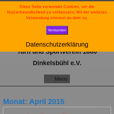
Zum
09851-554730
Diese Seite verwendet Cookies, um die
Nutzerfreundlichkeit zu verbessern. Mit der weiteren
Inhalt
tsv-dinkelsbuehl@t-online.de
Verwendung stimmst du dem zu.
springen
„Bleib stark, bleib positiv und gib niemals auf.“
Verstanden
Datenschutzerklärung
Turn und Sportverein 1860
Dinkelsbühl e.V.
Menü
Menü
Monat:
April 2015