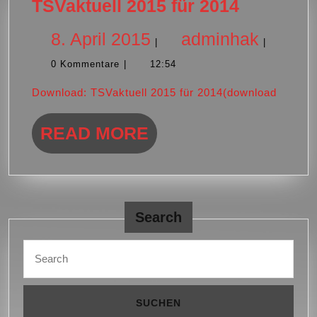
TSVaktue
TSVaktuell 2015 für 2014
2015
8.
admin
8. April 2015
adminhak
|
|
für
0 Kommentare
|
12:54
2014
April
Download: TSVaktuell 2015 für 2014(download
2015
READ
READ MORE
MORE
Search
Search
for: