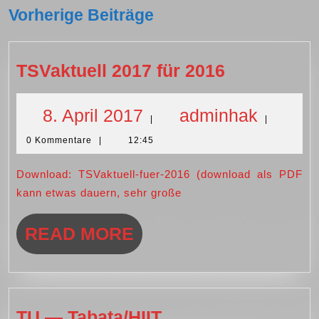
Vorherige Beiträge
TSVaktuell
TSVaktuell 2017 für 2016
2017
für
8.
admin
8. April 2017
adminhak
|
|
2016
0 Kommentare
|
12:45
April
Download: TSVaktuell-fuer-2016 (download als PDF
2017
kann etwas dauern, sehr große
READ
READ MORE
MORE
TU
TU — Tabata/HIIT