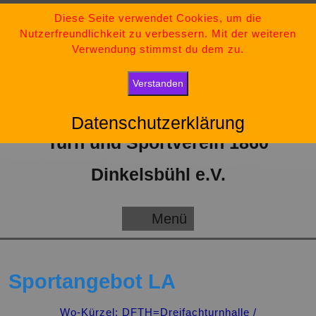
Zum
09851-554730
Diese Seite verwendet Cookies, um die
Nutzerfreundlichkeit zu verbessern. Mit der weiteren
Inhalt
tsv-dinkelsbuehl@t-online.de
Verwendung stimmst du dem zu.
springen
„Bleib stark, bleib positiv und gib niemals auf.“
Verstanden
Datenschutzerklärung
Turn und Sportverein 1860
Dinkelsbühl e.V.
Menü
Menü
Sportangebot LA
Wo-Kürzel: DFTH=Dreifachturnhalle /