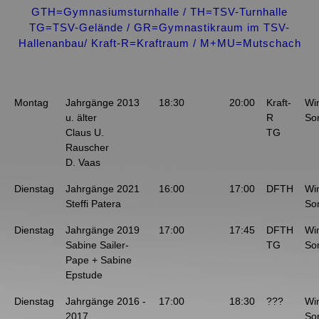
GTH=Gymnasiumsturnhalle / TH=TSV-Turnhalle
TG=TSV-Gelände / GR=Gymnastikraum im TSV-
Hallenanbau/ Kraft-R=Kraftraum / M+MU=Mutschach
Montag
Jahrgänge 2013
18:30
20:00
Kraft-
Wi
u. älter
R
So
Claus U.
TG
Rauscher
D. Vaas
Dienstag
Jahrgänge 2021
16:00
17:00
DFTH
Wi
Steffi Patera
So
Dienstag
Jahrgänge 2019
17:00
17:45
DFTH
Wi
Sabine Sailer-
TG
So
Pape + Sabine
Epstude
Dienstag
Jahrgänge 2016 -
17:00
18:30
???
Wi
2017
So