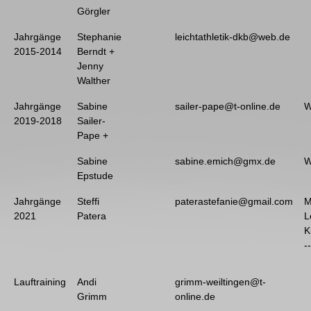
Görgler
Jahrgänge
Stephanie
leichtathletik-dkb@web.de
2015-2014
Berndt +
Jenny
Walther
Jahrgänge
Sabine
sailer-pape@t-online.de
W
2019-2018
Sailer-
Pape +
Sabine
sabine.emich@gmx.de
W
Epstude
Jahrgänge
Steffi
paterastefanie@gmail.com
M
2021
Patera
L
K
-
Lauftraining
Andi
grimm-weiltingen@t-
Grimm
online.de