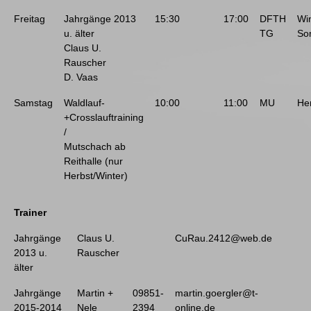
Freitag
Jahrgänge 2013
15:30
17:00
DFTH
Wi
u. älter
TG
So
Claus U.
Rauscher
D. Vaas
Samstag
Waldlauf-
10:00
11:00
MU
He
+Crosslauftraining
/
Mutschach ab
Reithalle (nur
Herbst/Winter)
Trainer
Jahrgänge
Claus U.
CuRau.2412@web.de
2013 u.
Rauscher
älter
Jahrgänge
Martin +
09851-
martin.goergler@t-
2015-2014
Nele
2394
online.de