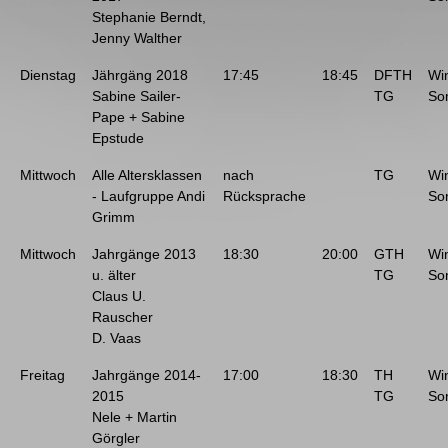
Stephanie Berndt,
Jenny Walther
Dienstag
Jährgäng 2018
17:45
18:45
DFTH
Wi
Sabine Sailer-
TG
So
Pape + Sabine
Epstude
Mittwoch
Alle Altersklassen
nach
TG
Wi
- Laufgruppe Andi
Rücksprache
So
Grimm
Mittwoch
Jahrgänge 2013
18:30
20:00
GTH
Wi
u. älter
TG
So
Claus U.
Rauscher
D. Vaas
Freitag
Jahrgänge 2014-
17:00
18:30
TH
Wi
2015
TG
So
Nele + Martin
Görgler