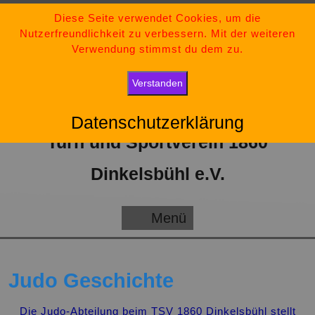
Zum
09851-554730
Diese Seite verwendet Cookies, um die
Nutzerfreundlichkeit zu verbessern. Mit der weiteren
Inhalt
tsv-dinkelsbuehl@t-online.de
Verwendung stimmst du dem zu.
springen
„Bleib stark, bleib positiv und gib niemals auf.“
Verstanden
Datenschutzerklärung
Turn und Sportverein 1860
Dinkelsbühl e.V.
Menü
Menü
Judo Geschichte
Die Judo-Abteilung beim TSV 1860 Dinkelsbühl stellt