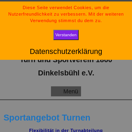
Zum
09851-554730
Diese Seite verwendet Cookies, um die
Nutzerfreundlichkeit zu verbessern. Mit der weiteren
Inhalt
tsv-dinkelsbuehl@t-online.de
Verwendung stimmst du dem zu.
springen
„Bleib stark, bleib positiv und gib niemals auf.“
Verstanden
Datenschutzerklärung
Turn und Sportverein 1860
Dinkelsbühl e.V.
Menü
Menü
Sportangebot Turnen
Flexibilität in der Turnabteilung