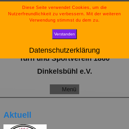
Zum
09851-554730
Diese Seite verwendet Cookies, um die
Nutzerfreundlichkeit zu verbessern. Mit der weiteren
Inhalt
tsv-dinkelsbuehl@t-online.de
Verwendung stimmst du dem zu.
springen
„Bleib stark, bleib positiv und gib niemals auf.“
Verstanden
Datenschutzerklärung
Turn und Sportverein 1860
Dinkelsbühl e.V.
Menü
Menü
Aktuell