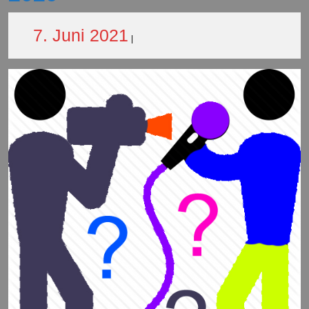
7.
7. Juni 2021
|
Juni
2021