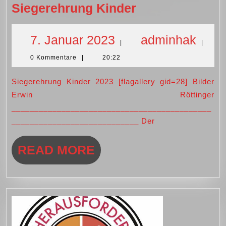
LA
Siegerehrung Kinder
—
Vorbericht
7.
adm
7. Januar 2023
adminhak
|
|
zum
0 Kommentare
|
20:22
Januar
Dinkelsbühler
Stadtlauf
Siegerehrung Kinder 2023 [flagallery gid=28] Bilder
2023
Erwin Röttinger
/
____________________________________________
Bilder
____________________________ Der
Siegerehrung
Kinder
READ
READ MORE
MORE