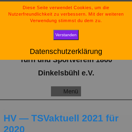
Zum
09851-554730
Diese Seite verwendet Cookies, um die
Nutzerfreundlichkeit zu verbessern. Mit der weiteren
Inhalt
tsv-dinkelsbuehl@t-online.de
Verwendung stimmst du dem zu.
springen
„Bleib stark, bleib positiv und gib niemals auf.“
Verstanden
Datenschutzerklärung
Turn und Sportverein 1860
Dinkelsbühl e.V.
Menü
Menü
HV — TSVaktuell 2021 für
2020