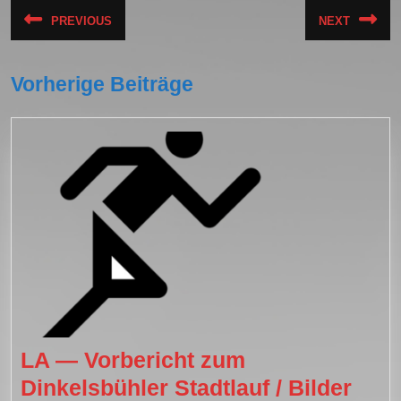
Beitragsnavigation
PREVIOUS
NEXT
Vorheriger
Nächst
Beitrag:
Beitrag
Vorherige Beiträge
LA — Vorbericht zum
Dinkelsbühler Stadtlauf / Bilder