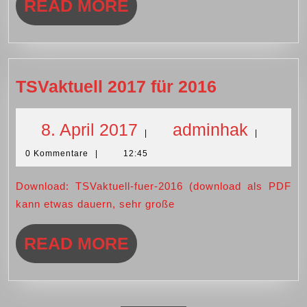
READ
READ MORE
MORE
TSVaktuell
TSVaktuell 2017 für 2016
2017
für
8.
admin
8. April 2017
adminhak
|
|
2016
0 Kommentare
|
12:45
April
Download: TSVaktuell-fuer-2016 (download als PDF
2017
kann etwas dauern, sehr große
READ
READ MORE
MORE