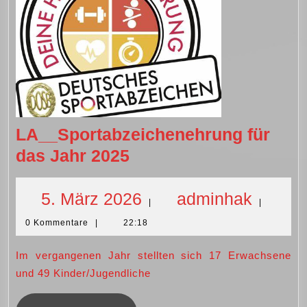
LA__Sportabzeichenehrung für
LA__Sportabzeichen
das Jahr 2025
für
das
5.
admin
5. März 2026
adminhak
|
|
Jahr
0 Kommentare
|
22:18
März
2025
Im vergangenen Jahr stellten sich 17 Erwachsene
2026
und 49 Kinder/Jugendliche