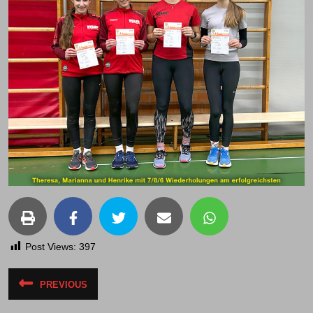
Post Views:
397
Beitragsnavigation
PREVIOUS
Vorheriger
Beitrag: