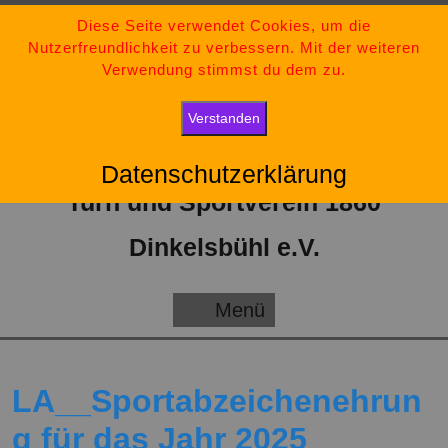
Zum
09851-554730
Diese Seite verwendet Cookies, um die
Nutzerfreundlichkeit zu verbessern. Mit der weiteren
Inhalt
tsv-dinkelsbuehl@t-online.de
Verwendung stimmst du dem zu.
springen
„Bleib stark, bleib positiv und gib niemals auf.“
Verstanden
Datenschutzerklärung
Turn und Sportverein 1860
Dinkelsbühl e.V.
Menü
Menü
LA__Sportabzeichenehrun
g für das Jahr 2025