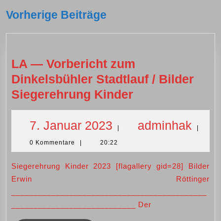
Vorherige Beiträge
LA — Vorbericht zum
Dinkelsbühler Stadtlauf / Bilder
LA
Siegerehrung Kinder
—
Vorbericht
7.
adm
7. Januar 2023
adminhak
|
|
zum
0 Kommentare
|
20:22
Januar
Dinkelsbühler
Stadtlauf
Siegerehrung Kinder 2023 [flagallery gid=28] Bilder
2023
Erwin Röttinger
/
____________________________________________
Bilder
____________________________ Der
Siegerehrung