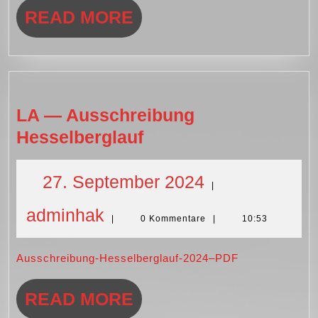
Kinder
READ
READ MORE
MORE
LA — Ausschreibung
LA
Hesselberglauf
—
Ausschreibung
27.
27. September 2024
|
Hesselberglauf
adminhak
September
adminhak
|
0 Kommentare
|
10:53
2024
Ausschreibung-Hesselberglauf-2024–PDF
READ
READ MORE