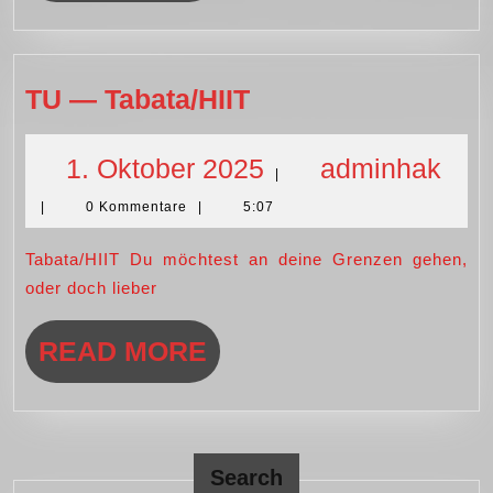
MORE
TU
TU — Tabata/HIIT
—
Tabata/HIIT
1.
adm
1. Oktober 2025
adminhak
|
|
0 Kommentare
|
5:07
Oktober
Tabata/HIIT Du möchtest an deine Grenzen gehen,
2025
oder doch lieber
READ
READ MORE
MORE
Search