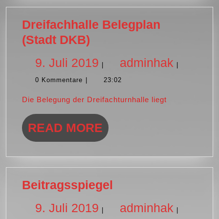
Dreifachhalle Belegplan
Dreifachhalle
(Stadt DKB)
Belegplan
9.
adminh
9. Juli 2019
adminhak
|
|
(Stadt
0 Kommentare
|
DKB)
23:02
Juli
Die Belegung der Dreifachturnhalle liegt
2019
READ
READ MORE
MORE
Beitragsspiegel
Beitragsspiegel
9.
adminh
9. Juli 2019
adminhak
|
|