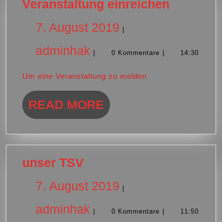
Veransta
Veranstaltung einreichen
einreich
7.
7. August 2019
|
adminhak
August
adminhak
|
0 Kommentare
|
14:30
2019
Um eine Veranstaltung zu melden
READ
READ MORE
MORE
unser
unser TSV
TSV
7.
7. August 2019
|
adminhak
August
adminhak
|
0 Kommentare
|
11:50