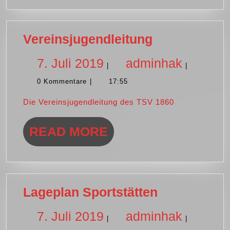
Vereinsjugen
Vereinsjugendleitung
7.
adminh
7. Juli 2019
adminhak
|
|
0 Kommentare
|
17:55
Juli
Die Vereinsjugendleitung des TSV 1860
2019
READ
READ MORE
MORE
Lageplan
Lageplan Sportstätten
Sportstätte
7.
adminh
7. Juli 2019
adminhak
|
|