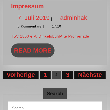
Impressum
Impressum
7.
adminh
7. Juli 2019
adminhak
|
|
0 Kommentare
|
17:10
Juli
TSV 1860 e.V. DinkelsbühlAlte Promenade
2019
READ
READ MORE
MORE
Seitennummerierung
Vorherige
1
3
Nächste
2
der
Beiträge
Search
Search
for: