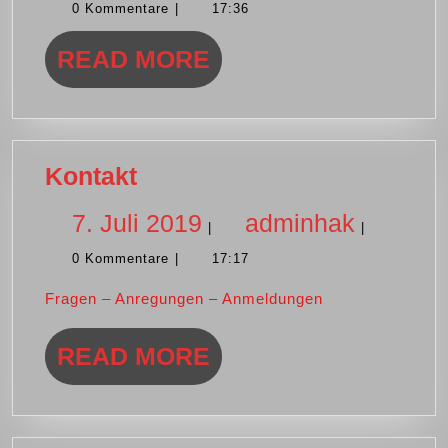
0 Kommentare
|
17:36
Juli
READ
READ MORE
2019
MORE
Kontakt
Kontakt
7.
adminh
7. Juli 2019
adminhak
|
|
0 Kommentare
|
17:17
Juli
Fragen – Anregungen – Anmeldungen
2019
READ
READ MORE
MORE