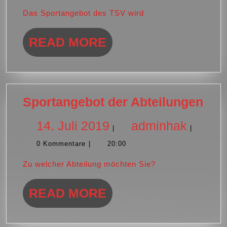
2019
Das Sportangebot des TSV wird
READ
READ MORE
MORE
Spo
Sportangebot der Abteilungen
der
14.
admin
14. Juli 2019
adminhak
|
|
Abt
0 Kommentare
|
20:00
Juli
Zu welcher Abteilung möchten Sie?
2019
READ
READ MORE
MORE