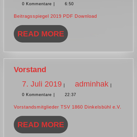
0 Kommentare
|
6:50
Juli
Beitragsspiegel 2019 PDF Download
2019
READ
READ MORE
MORE
Vorstand
Vorstand
7.
adminh
7. Juli 2019
adminhak
|
|
0 Kommentare
|
22:37
Juli
Vorstandsmitglieder TSV 1860 Dinkelsbühl e.V.
2019
READ
READ MORE
MORE