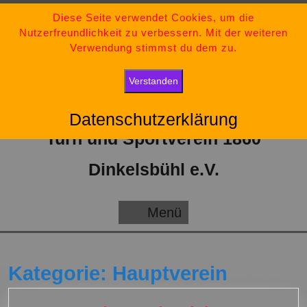
Zum
09851-554730
Diese Seite verwendet Cookies, um die
Nutzerfreundlichkeit zu verbessern. Mit der weiteren
Inhalt
tsv-dinkelsbuehl@t-online.de
Verwendung stimmst du dem zu.
springen
„Bleib stark, bleib positiv und gib niemals auf.“
Verstanden
Datenschutzerklärung
Turn und Sportverein 1860
Dinkelsbühl e.V.
Menü
Menü
Kategorie:
Hauptverein