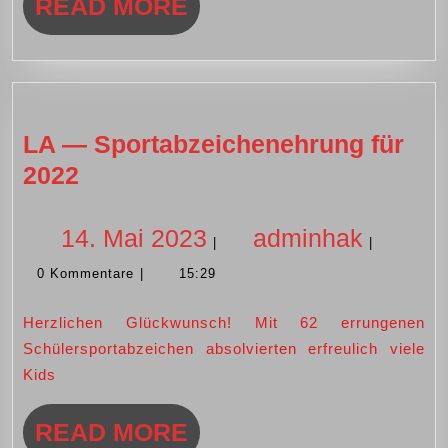
READ
READ MORE
MORE
LA — Sportabzeichenehrung für
LA
2022
—
Sportabzeichenehrung
14.
admin
14. Mai 2023
adminhak
|
|
für
0 Kommentare
|
15:29
Mai
2022
Herzlichen Glückwunsch! Mit 62 errungenen
2023
Schülersportabzeichen absolvierten erfreulich viele
Kids
READ
READ MORE