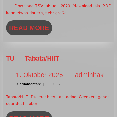
2019
Download:TSV_aktuell_2020 (download als PDF
2020
kann etwas dauern, sehr große
READ
READ MORE
MORE
TU
TU — Tabata/HIIT
—
Tabata/HIIT
1.
adm
1. Oktober 2025
adminhak
|
|
0 Kommentare
|
5:07
Oktober
Tabata/HIIT Du möchtest an deine Grenzen gehen,
2025
oder doch lieber