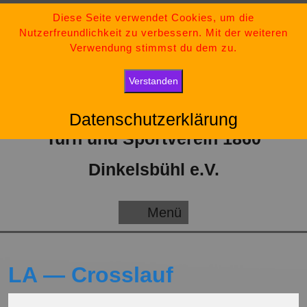
Zum
09851-554730
Diese Seite verwendet Cookies, um die
Nutzerfreundlichkeit zu verbessern. Mit der weiteren
Inhalt
tsv-dinkelsbuehl@t-online.de
Verwendung stimmst du dem zu.
springen
„Bleib stark, bleib positiv und gib niemals auf.“
Verstanden
Datenschutzerklärung
Turn und Sportverein 1860
Dinkelsbühl e.V.
Menü
Menü
LA — Crosslauf