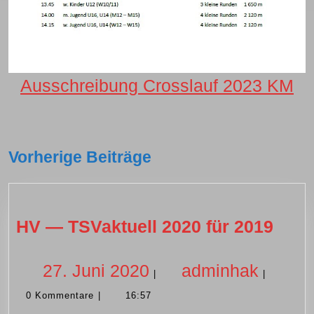
Ausschreibung Crosslauf 2023 KM
Vorherige Beiträge
HV
HV — TSVaktuell 2020 für 2019
—
TSVa
27.
admin
27. Juni 2020
adminhak
|
|
2020
0 Kommentare
|
16:57
Juni
für