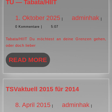
TU
TU — Tabata/HIIT
—
Tabata/HIIT
1.
adm
1. Oktober 2025
adminhak
|
|
0 Kommentare
|
5:07
Oktober
Tabata/HIIT Du möchtest an deine Grenzen gehen,
2025
oder doch lieber
READ
READ MORE
MORE
TSVaktuell
TSVaktuell 2015 für 2014
2015
für
8.
adminh
8. April 2015
adminhak
|
|
2014