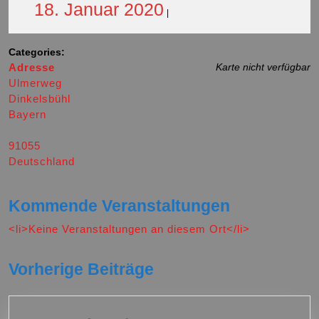
18.
18. Januar 2020
|
Januar
Categories:
Adresse
Karte nicht verfügbar
2020
Ulmerweg
Dinkelsbühl
Bayern
91055
Deutschland
Kommende Veranstaltungen
<li>Keine Veranstaltungen an diesem Ort</li>
Vorherige Beiträge