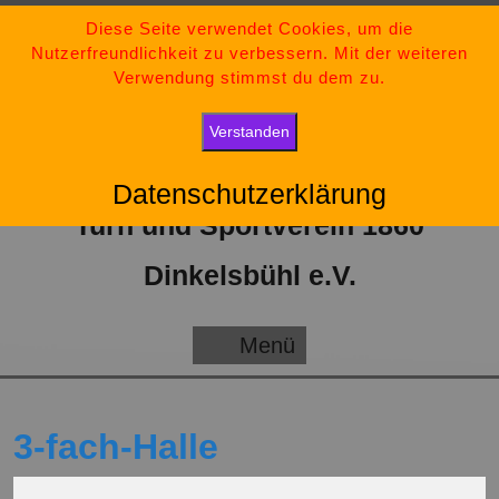
Zum
09851-554730
Diese Seite verwendet Cookies, um die
Nutzerfreundlichkeit zu verbessern. Mit der weiteren
Inhalt
tsv-dinkelsbuehl@t-online.de
Verwendung stimmst du dem zu.
springen
„Bleib stark, bleib positiv und gib niemals auf.“
Verstanden
Datenschutzerklärung
Turn und Sportverein 1860
Dinkelsbühl e.V.
Menü
Menü
3-fach-Halle