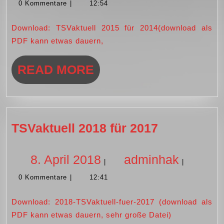
0 Kommentare
|
12:54
April
Download: TSVaktuell 2015 für 2014(download als
2015
PDF kann etwas dauern,
READ
READ MORE
MORE
TSVaktuell
TSVaktuell 2018 für 2017
2018
für
8.
adminh
8. April 2018
adminhak
|
|
2017
0 Kommentare
|
12:41
April
Download: 2018-TSVaktuell-fuer-2017 (download als
2018
PDF kann etwas dauern, sehr große Datei)