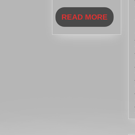
Dinkelsbü
READ
READ MORE
MORE