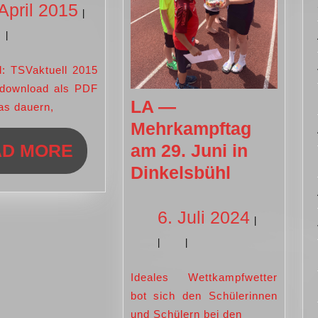
für
8.
 April 2015
|
2014
|
April
2015
(download als PDF
LA —
as dauern,
Mehrkampftag
READ
AD MORE
am 29. Juni in
LA
Dinkelsbühl
MORE
—
Mehrkamp
6.
6. Juli 2024
|
am
smeisterschaften
|
|
Juli
29.
Juni
Ideales Wettkampfwetter
2024
bot sich den Schülerinnen
in
und Schülern bei den