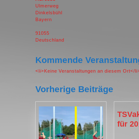
2020
Ulmerweg
Dinkelsbühl
Bayern
91055
Deutschland
Kommende Veranstaltun
<li>Keine Veranstaltungen an diesem Ort</li
Vorherige Beiträge
TSVak
für 2