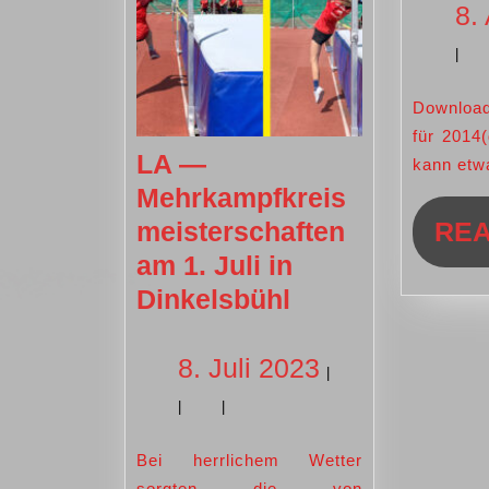
8.
|
Download: TSVaktuell 2015
für 2014
LA —
kann etw
Mehrkampfkreis
meisterschaften
RE
am 1. Juli in
LA
Dinkelsbühl
—
Mehrkampfkrei
8.
8. Juli 2023
|
am
|
|
Juli
1.
Juli
Bei herrlichem Wetter
2023
sorgten die von