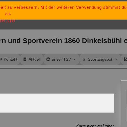
keit zu verbessern. Mit der weiteren Verwendung stimmst d
„Bleib stark, bl
tsv-dinkelsbuehl@t-
zu.
ne.de
rn und Sportverein 1860 Dinkelsbühl e
Kontakt
Aktuell
unser TSV
Sportangebot
Karte nicht verfügbar