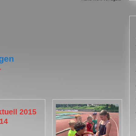
gen
>
tuell 2015
TSVaktuell
014
2015