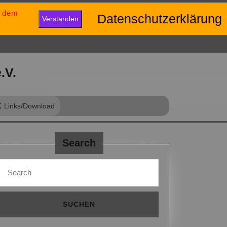
u dem
eib positiv und gib niemals auf.“
Datenschutzerklärung
Verstanden
.V.
Links/Download
Search
Search
for: