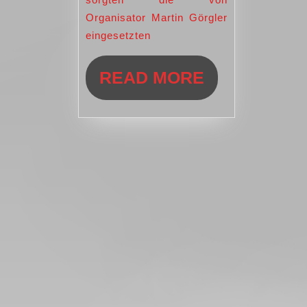
in
Organisator Martin Görgler
Dinkelsbühl
eingesetzten
READ
READ MORE
MORE