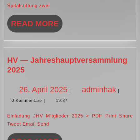
und
Spitalstiftung zwei
Dora
Schmidt
READ
READ MORE
MORE
HV — Jahreshauptversammlung
HV
2025
—
Jahreshauptversammlung
26.
admin
26. April 2025
adminhak
|
|
2025
0 Kommentare
|
19:27
April
Einladung JHV Mitglieder 2025–> PDF Print Share
2025
Tweet Email Send