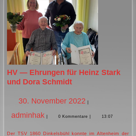
HV — Ehrungen für Heinz Stark
HV
und Dora Schmidt
—
Ehrungen
30.
30. November 2022
|
für
adminhak
November
adminhak
Heinz
|
0 Kommentare
|
13:07
Stark
2022
Der TSV 1860 Dinkelsbühl konnte im Altenheim der