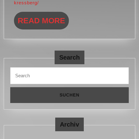
2024
kressberg/
READ
READ MORE
MORE
Search
Search
for:
Archiv