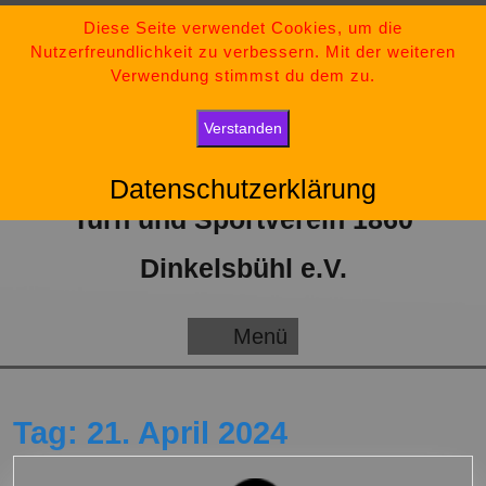
Zum
09851-554730
Diese Seite verwendet Cookies, um die
Nutzerfreundlichkeit zu verbessern. Mit der weiteren
Inhalt
tsv-dinkelsbuehl@t-online.de
Verwendung stimmst du dem zu.
springen
„Bleib stark, bleib positiv und gib niemals auf.“
Verstanden
Datenschutzerklärung
Turn und Sportverein 1860
Dinkelsbühl e.V.
Menü
Menü
Tag:
21. April 2024