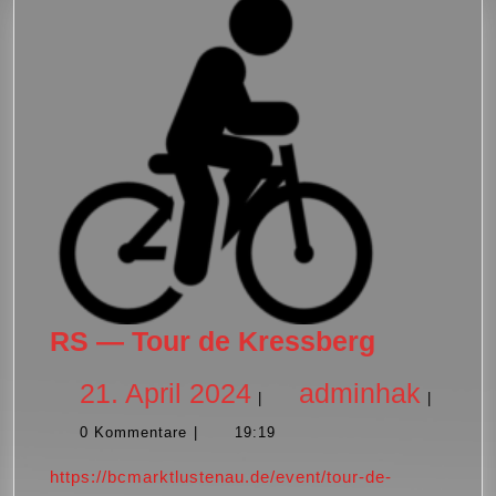
RS
RS — Tour de Kressberg
—
21.
admi
21. April 2024
adminhak
|
|
Tour
0 Kommentare
|
19:19
de
April
Kressbe
https://bcmarktlustenau.de/event/tour-de-