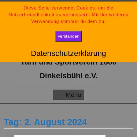
Zum
09851-554730
Diese Seite verwendet Cookies, um die
Nutzerfreundlichkeit zu verbessern. Mit der weiteren
Inhalt
tsv-dinkelsbuehl@t-online.de
Verwendung stimmst du dem zu.
springen
„Bleib stark, bleib positiv und gib niemals auf.“
Verstanden
Datenschutzerklärung
Turn und Sportverein 1860
Dinkelsbühl e.V.
Menü
Menü
Tag:
2. August 2024