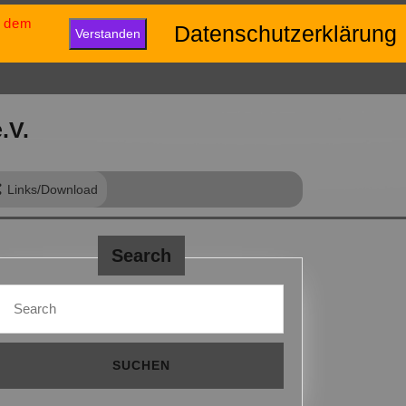
u dem
eib positiv und gib niemals auf.“
Datenschutzerklärung
Verstanden
.V.
Links/Download
Search
Search
for: