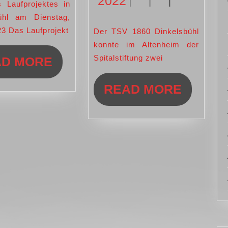
30.
2022
in
Heinz
|
|
|
2023
ühl am Dienstag,
10
Stark
November
23 Das Laufprojekt
Der TSV 1860 Dinkelsbühl
Wochen
und
konnte im Altenheim der
2022
Dora
Spitalstiftung zwei
READ
AD MORE
Schmidt
MORE
READ
READ MORE
haften
MORE