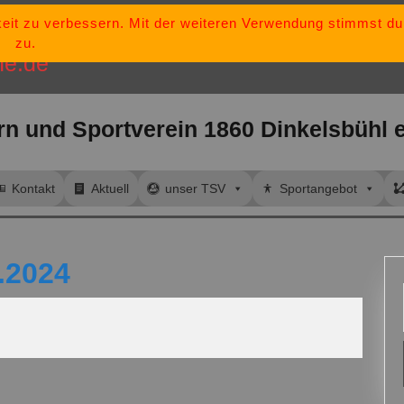
keit zu verbessern. Mit der weiteren Verwendung stimmst d
„Bleib stark, bl
tsv-dinkelsbuehl@t-
zu.
ne.de
rn und Sportverein 1860 Dinkelsbühl e
Kontakt
Aktuell
unser TSV
Sportangebot
.2024
ber