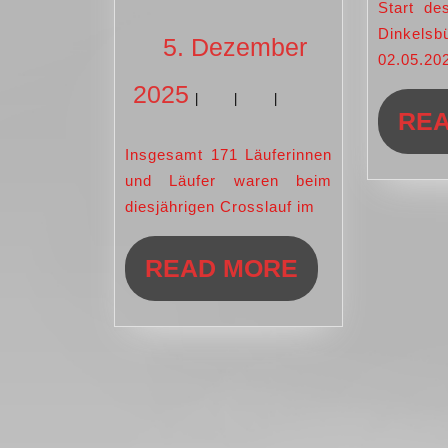
__
Start des Laufprojektes in
Dinkelsb
3.
5. Dezember
02.05.20
Lauf
5.
2025
der
|
|
|
RE
Crosslaufserie
Dezember
Insgesamt 171 Läuferinnen
mit
und Läufer waren beim
2025
Kreismeistersc
diesjährigen Crosslauf im
am
22.
READ
READ MORE
November
MORE
in
Dinkelsbühl