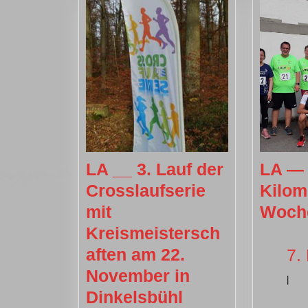
LA __ 3. Lauf der
LA — 
Crosslaufserie
Kilom
mit
Woch
Kreismeistersch
aften am 22.
7.
November in
|
LA
Dinkelsbühl