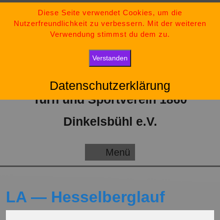
Zum
09851-554730
Diese Seite verwendet Cookies, um die
Nutzerfreundlichkeit zu verbessern. Mit der weiteren
Inhalt
tsv-dinkelsbuehl@t-online.de
Verwendung stimmst du dem zu.
springen
„Bleib stark, bleib positiv und gib niemals auf.“
Verstanden
Datenschutzerklärung
Turn und Sportverein 1860
Dinkelsbühl e.V.
Menü
Menü
LA — Hesselberglauf