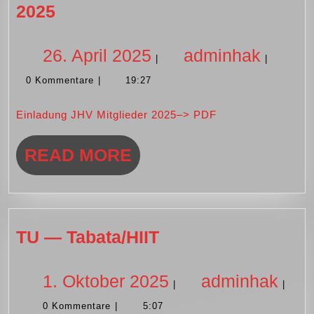
HV
2025
—
Jahreshauptversammlung
26.
admin
26. April 2025
adminhak
|
|
2025
0 Kommentare
|
19:27
April
Einladung JHV Mitglieder 2025–> PDF
2025
READ
READ MORE
MORE
TU
TU — Tabata/HIIT
—
Tabata/HIIT
1.
adm
1. Oktober 2025
adminhak
|
|
0 Kommentare
|
5:07
Oktober