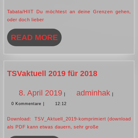
Tabata/HIIT Du möchtest an deine Grenzen gehen,
2025
oder doch lieber
READ
READ MORE
MORE
TSVaktuell
TSVaktuell 2019 für 2018
2019
für
8.
adminh
8. April 2019
adminhak
|
|
2018
0 Kommentare
|
12:12
April
Download: TSV_Aktuell_2019-komprimiert (download
2019
als PDF kann etwas dauern, sehr große